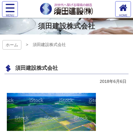
コ
サ
ン
イ
ホ
テ
ト
須田建設株
ー
ン
須田建設株式会社
メ
ム
ツ
ニ
式会社
へ
本
ュ
文
ー
須田建設株式会社
ホーム
へ
を
ス
開
キ
く
ッ
須田建設株式会社
プ
2018年6月6日