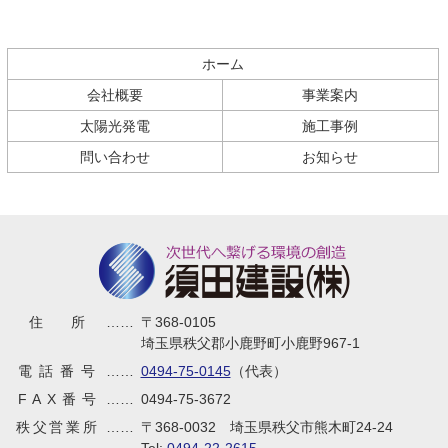
コ
ペ
ン
ー
テ
ジ
ホーム
ン
の
会社概要
事業案内
ツ
先
本
頭
太陽光発電
施工事例
文
へ
問い合わせ
お知らせ
の
戻
先
る
頭
へ
戻
る
須田建設株式会社
住所
……
〒368-0105
埼玉県秩父郡小鹿野町小鹿野967-1
電話番号
……
0494-75-0145
（代表）
FAX番号
……
0494-75-3672
秩父営業所
……
〒368-0032
埼玉県秩父市熊木町24-24