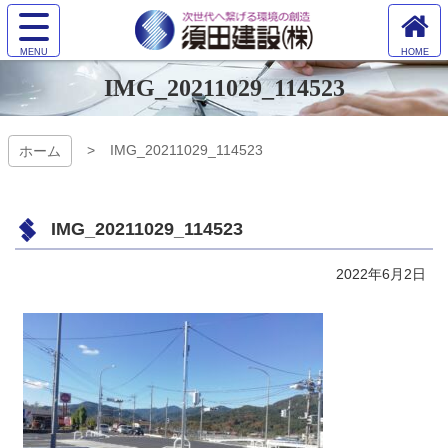
コ
サ
ン
イ
ホ
テ
ト
須田建設株
ー
ン
IMG_20211029_114523
メ
ム
ツ
ニ
式会社
へ
本
ュ
文
ー
IMG_20211029_114523
ホーム
へ
を
ス
開
キ
く
ッ
IMG_20211029_114523
プ
2022年6月2日