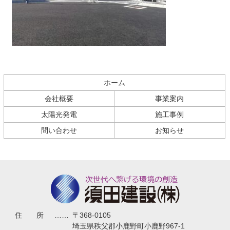
コ
ペ
ン
ー
テ
ジ
ホーム
ン
の
会社概要
事業案内
ツ
先
本
頭
太陽光発電
施工事例
文
へ
問い合わせ
お知らせ
の
戻
先
る
頭
へ
戻
る
須田建設株式会社
住所
……
〒368-0105
埼玉県秩父郡小鹿野町小鹿野967-1