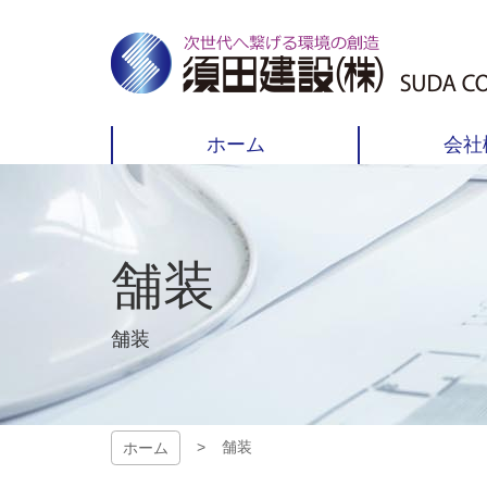
コ
ン
テ
ン
ツ
須田建設株式
本
ホーム
会社
文
会社
へ
ス
キ
ッ
プ
舗装
舗装
舗装
ホーム