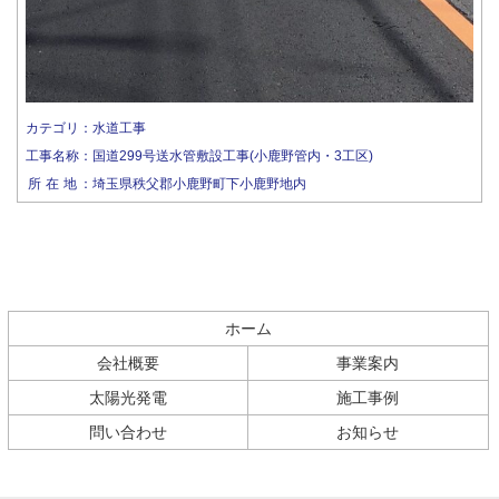
カテゴリ
：
水道工事
工事名称
：
国道299号送水管敷設工事(小鹿野管内・3工区)
所在地
：
埼玉県秩父郡小鹿野町下小鹿野地内
コ
ペ
ホーム
ン
ー
会社概要
事業案内
テ
ジ
ン
の
太陽光発電
施工事例
ツ
先
問い合わせ
お知らせ
本
頭
文
へ
の
戻