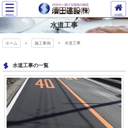
コ
サ
ン
イ
ホ
テ
ト
須田建設株
ー
ン
水道工事
メ
ム
ツ
ニ
式会社
へ
本
ュ
文
ー
水道工事
ホーム
施工事例
へ
を
ス
開
キ
く
ッ
水道工事の一覧
プ